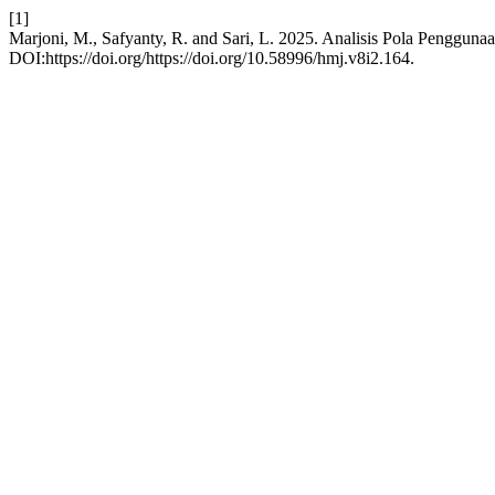
[1]
Marjoni, M., Safyanty, R. and Sari, L. 2025. Analisis Pola Penggu
DOI:https://doi.org/https://doi.org/10.58996/hmj.v8i2.164.