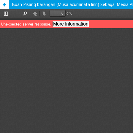
Buah Pisang barangan (Musa acuminata linn) Sebagai Media A