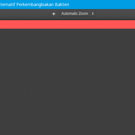
lternatif Perkembangbiakan Bakteri