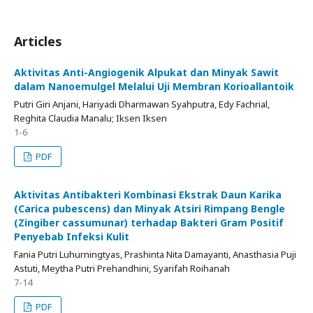
Articles
Aktivitas Anti-Angiogenik Alpukat dan Minyak Sawit
dalam Nanoemulgel Melalui Uji Membran Korioallantoik
Putri Giri Anjani, Hariyadi Dharmawan Syahputra, Edy Fachrial,
Reghita Claudia Manalu; Iksen Iksen
1-6
PDF
Aktivitas Antibakteri Kombinasi Ekstrak Daun Karika
(Carica pubescens) dan Minyak Atsiri Rimpang Bengle
(Zingiber cassumunar) terhadap Bakteri Gram Positif
Penyebab Infeksi Kulit
Fania Putri Luhurningtyas, Prashinta Nita Damayanti, Anasthasia Puji
Astuti, Meytha Putri Prehandhini, Syarifah Roihanah
7-14
PDF