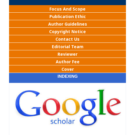
Focus And Scope
Publication Ethic
Author Guidelines
Copyright Notice
Contact Us
Editorial Team
Reviewer
Author Fee
Cover
INDEXING