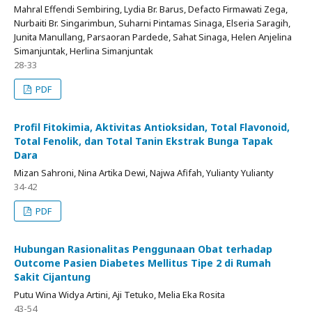
Mahral Effendi Sembiring, Lydia Br. Barus, Defacto Firmawati Zega,
Nurbaiti Br. Singarimbun, Suharni Pintamas Sinaga, Elseria Saragih,
Junita Manullang, Parsaoran Pardede, Sahat Sinaga, Helen Anjelina
Simanjuntak, Herlina Simanjuntak
28-33
PDF
Profil Fitokimia, Aktivitas Antioksidan, Total Flavonoid,
Total Fenolik, dan Total Tanin Ekstrak Bunga Tapak
Dara
Mizan Sahroni, Nina Artika Dewi, Najwa Afifah, Yulianty Yulianty
34-42
PDF
Hubungan Rasionalitas Penggunaan Obat terhadap
Outcome Pasien Diabetes Mellitus Tipe 2 di Rumah
Sakit Cijantung
Putu Wina Widya Artini, Aji Tetuko, Melia Eka Rosita
43-54