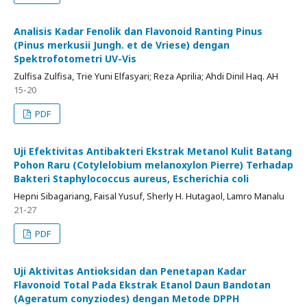
Analisis Kadar Fenolik dan Flavonoid Ranting Pinus
(Pinus merkusii Jungh. et de Vriese) dengan
Spektrofotometri UV-Vis
Zulfisa Zulfisa, Trie Yuni Elfasyari; Reza Aprilia; Ahdi Dinil Haq. AH
15-20
PDF
Uji Efektivitas Antibakteri Ekstrak Metanol Kulit Batang
Pohon Raru (Cotylelobium melanoxylon Pierre) Terhadap
Bakteri Staphylococcus aureus, Escherichia coli
Hepni Sibagariang, Faisal Yusuf, Sherly H. Hutagaol, Lamro Manalu
21-27
PDF
Uji Aktivitas Antioksidan dan Penetapan Kadar
Flavonoid Total Pada Ekstrak Etanol Daun Bandotan
(Ageratum conyziodes) dengan Metode DPPH