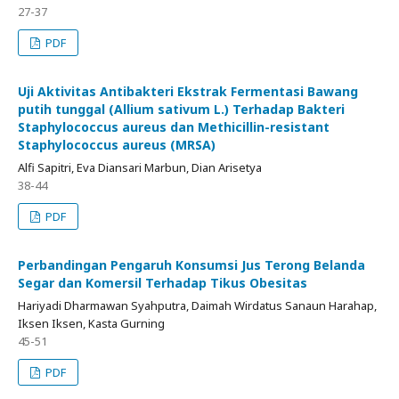
27-37
PDF
Uji Aktivitas Antibakteri Ekstrak Fermentasi Bawang
putih tunggal (Allium sativum L.) Terhadap Bakteri
Staphylococcus aureus dan Methicillin-resistant
Staphylococcus aureus (MRSA)
Alfi Sapitri, Eva Diansari Marbun, Dian Arisetya
38-44
PDF
Perbandingan Pengaruh Konsumsi Jus Terong Belanda
Segar dan Komersil Terhadap Tikus Obesitas
Hariyadi Dharmawan Syahputra, Daimah Wirdatus Sanaun Harahap,
Iksen Iksen, Kasta Gurning
45-51
PDF