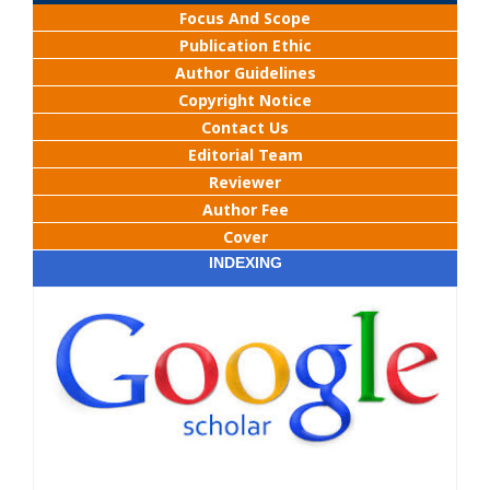
Focus And Scope
Publication Ethic
Author Guidelines
Copyright Notice
Contact Us
Editorial Team
Reviewer
Author Fee
Cover
INDEXING