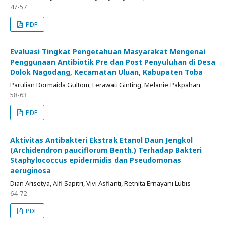
47-57
PDF
Evaluasi Tingkat Pengetahuan Masyarakat Mengenai
Penggunaan Antibiotik Pre dan Post Penyuluhan di Desa
Dolok Nagodang, Kecamatan Uluan, Kabupaten Toba
Parulian Dormaida Gultom, Ferawati Ginting, Melanie Pakpahan
58-63
PDF
Aktivitas Antibakteri Ekstrak Etanol Daun Jengkol
(Archidendron pauciflorum Benth.) Terhadap Bakteri
Staphylococcus epidermidis dan Pseudomonas
aeruginosa
Dian Arisetya, Alfi Sapitri, Vivi Asfianti, Retnita Ernayani Lubis
64-72
PDF