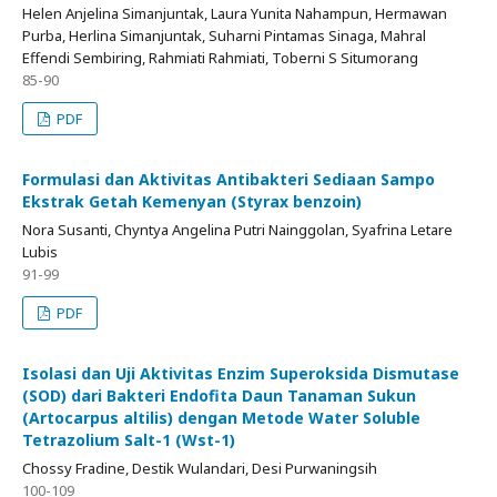
Helen Anjelina Simanjuntak, Laura Yunita Nahampun, Hermawan
Purba, Herlina Simanjuntak, Suharni Pintamas Sinaga, Mahral
Effendi Sembiring, Rahmiati Rahmiati, Toberni S Situmorang
85-90
PDF
Formulasi dan Aktivitas Antibakteri Sediaan Sampo
Ekstrak Getah Kemenyan (Styrax benzoin)
Nora Susanti, Chyntya Angelina Putri Nainggolan, Syafrina Letare
Lubis
91-99
PDF
Isolasi dan Uji Aktivitas Enzim Superoksida Dismutase
(SOD) dari Bakteri Endofita Daun Tanaman Sukun
(Artocarpus altilis) dengan Metode Water Soluble
Tetrazolium Salt-1 (Wst-1)
Chossy Fradine, Destik Wulandari, Desi Purwaningsih
100-109