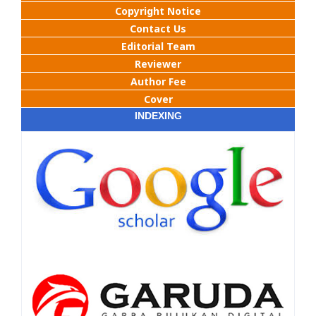
Copyright Notice
Contact Us
Editorial Team
Reviewer
Author Fee
Cover
INDEXING