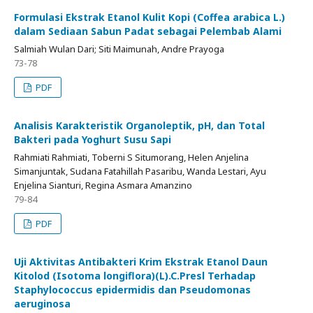
Formulasi Ekstrak Etanol Kulit Kopi (Coffea arabica L.)
dalam Sediaan Sabun Padat sebagai Pelembab Alami
Salmiah Wulan Dari; Siti Maimunah, Andre Prayoga
73-78
PDF
Analisis Karakteristik Organoleptik, pH, dan Total
Bakteri pada Yoghurt Susu Sapi
Rahmiati Rahmiati, Toberni S Situmorang, Helen Anjelina
Simanjuntak, Sudana Fatahillah Pasaribu, Wanda Lestari, Ayu
Enjelina Sianturi, Regina Asmara Amanzino
79-84
PDF
Uji Aktivitas Antibakteri Krim Ekstrak Etanol Daun
Kitolod (Isotoma longiflora)(L).C.Presl Terhadap
Staphylococcus epidermidis dan Pseudomonas
aeruginosa